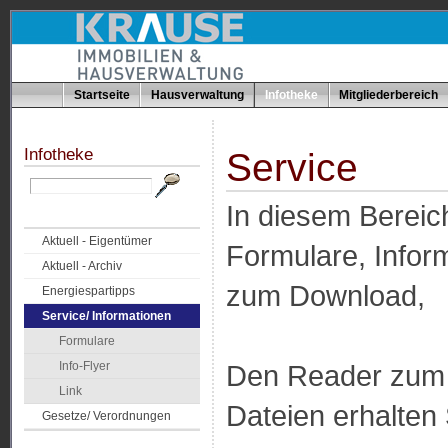
Startseite
Hausverwaltung
Infotheke
Mitgliederbereich
Infotheke
Service
In diesem Bereic
Aktuell - Eigentümer
Formulare, Infor
Aktuell - Archiv
zum Download,
Energiespartipps
Service/ Informationen
Formulare
Info-Flyer
Den Reader zum 
Link
Dateien erhalten
Gesetze/ Verordnungen