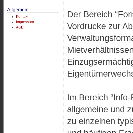
Allgemein
Der Bereich “For
Kontakt
Impressum
Vordrucke zur Ab
AGB
Verwaltungsforma
Mietverhältnissen
Einzugsermächtig
Eigentümerwechs
Im Bereich “Info-
allgemeine und z
zu einzelnen typ
und häufigen Fra